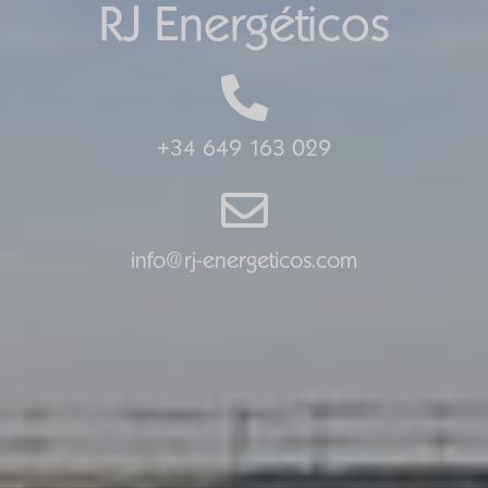
RJ Energéticos
+34 649 163 029
info@rj-energeticos.com